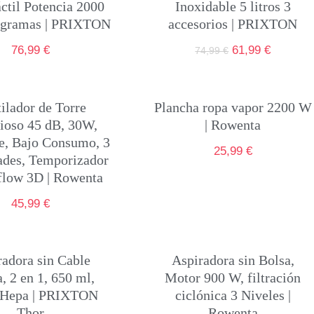
til Potencia 2000
Inoxidable 5 litros 3
ogramas | PRIXTON
accesorios | PRIXTON
76,99
€
61,99
€
74,99
€
ilador de Torre
Plancha ropa vapor 2200 W
cioso 45 dB, 30W,
| Rowenta
te, Bajo Consumo, 3
25,99
€
ades, Temporizador
rflow 3D | Rowenta
45,99
€
radora sin Cable
Aspiradora sin Bolsa,
, 2 en 1, 650 ml,
Motor 900 W, filtración
o Hepa | PRIXTON
ciclónica 3 Niveles |
Thor
Rowenta