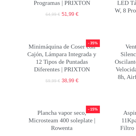
Programas | PRIXTON
LED Tác
W, 8 Pr
51,99
€
64,99
€
- 35%
Minimáquina de Coser con
Vent
Cajón, Lámpara Integrada y
Silen
12 Tipos de Puntadas
Oscilan
Diferentes | PRIXTON
Velocid
8h, Ai
38,99
€
59,99
€
- 15%
Plancha vapor seco,
Aspi
Microsteam 400 soleplate |
11Kpa
Rowenta
Filtr