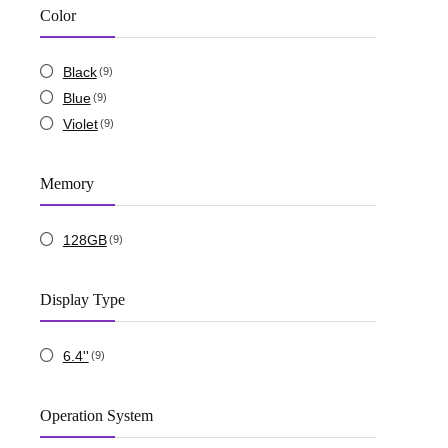
Color
Black
(9)
Blue
(9)
Violet
(9)
Memory
128GB
(9)
Display Type
6.4''
(9)
Operation System