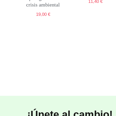
11,40
€
crisis ambiental
19,00
€
¡Únete al cambio!