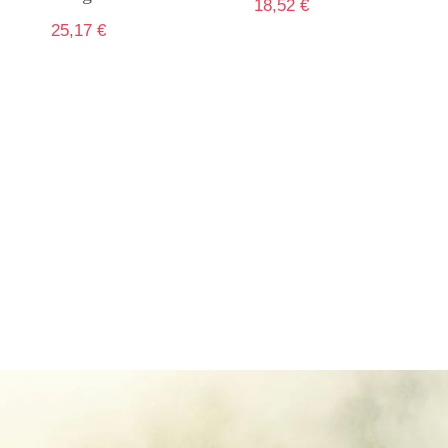
18,52
€
25,17
€