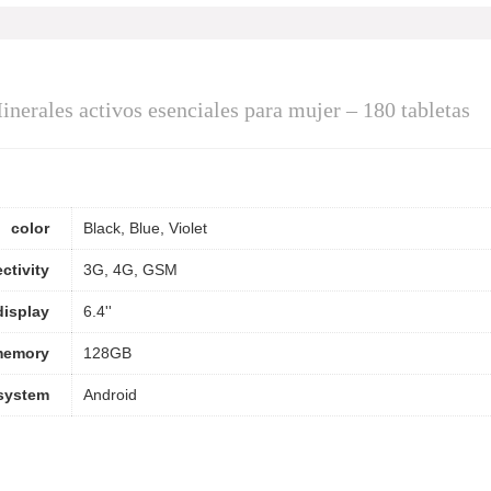
nerales activos esenciales para mujer – 180 tabletas
color
Black, Blue, Violet
ctivity
3G, 4G, GSM
display
6.4''
emory
128GB
system
Android