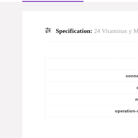
Specification:
24 Vitaminas y Mi
conne
m
operation-