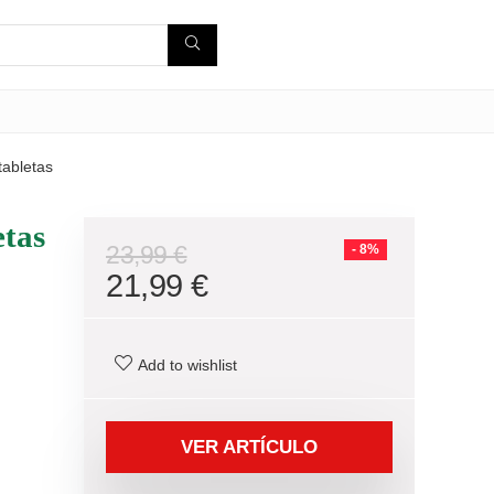
tabletas
etas
23,99
€
- 8%
21,99
€
Add to wishlist
VER ARTÍCULO