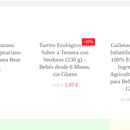
- 27%
anzana
Tarrito Ecológico con
Galleta
getariano
Sabor a Ternera con
Infantil
Mama Bear
Verduras (230 g) –
100% E
Bebés desde 6 Meses,
Ingre
€
sin Gluten
Agricult
para Beb
1,97
€
2,69
€
1
17,4