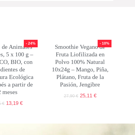
- 24%
- 10%
s de Animales
Smoothie Vegano de
es, 5 x 100 g –
Fruta Liofilizada en
CO, BIO, con
Polvo 100% Natural
dientes de
10x24g – Mango, Piña,
ura Ecológica
Plátano, Fruta de la
és a partir de
Pasión, Jengibre
2 meses
25,11
€
27,90
€
13,19
€
5
€