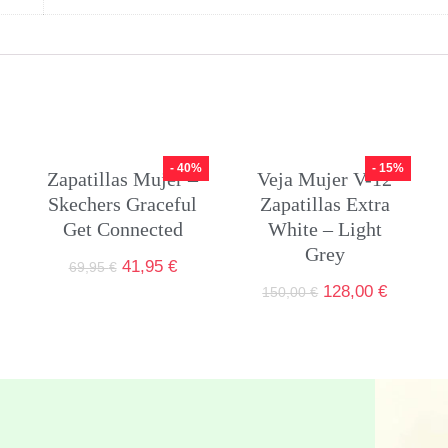
- 40%
- 15%
Zapatillas Mujer –
Veja Mujer V-12
Skechers Graceful
Zapatillas Extra
Get Connected
White – Light
Grey
41,95
€
69,95
€
128,00
€
150,00
€