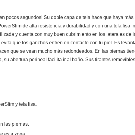
en pocos segundos! Su doble capa de tela hace que haya más a
werSlim de alta resistencia y durabilidad y con una tela lisa 
izada y cuenta con muy buen cubrimiento en los laterales de la 
evita que los ganchos entren en contacto con tu piel. Es levant
acen que se vean mucho más redondeados. En las piernas tiene u
, su abertura perineal facilita ir al baño. Sus tirantes removib
rSlim y tela lisa.
n las piernas.
de esta zona.