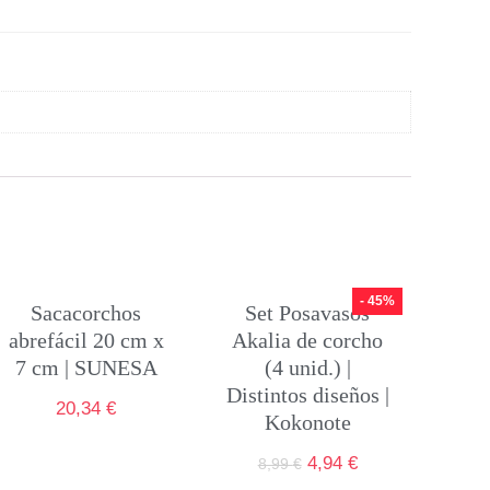
- 45%
Sacacorchos
Set Posavasos
abrefácil 20 cm x
Akalia de corcho
7 cm | SUNESA
(4 unid.) |
Distintos diseños |
20,34
€
Kokonote
4,94
€
8,99
€