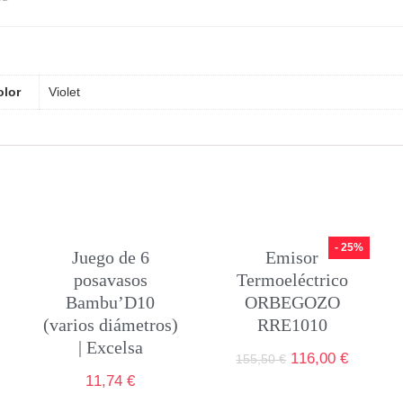
olor
Violet
- 25%
Juego de 6
Emisor
posavasos
Termoeléctrico
Bambu’D10
ORBEGOZO
(varios diámetros)
RRE1010
| Excelsa
116,00
€
155,50
€
11,74
€