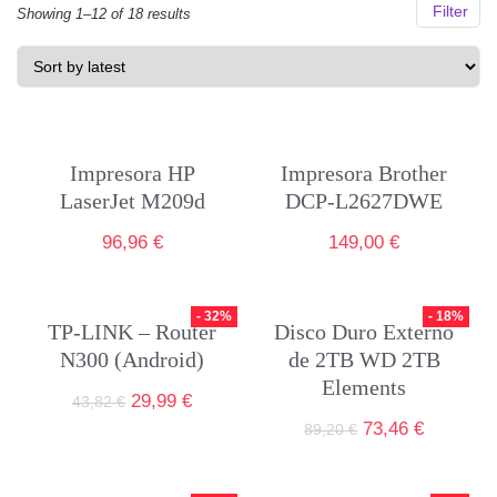
Filter
Showing 1–12 of 18 results
Impresora HP
Impresora Brother
LaserJet M209d
DCP-L2627DWE
96,96
€
149,00
€
- 32%
- 18%
TP-LINK – Router
Disco Duro Externo
N300 (Android)
de 2TB WD 2TB
Elements
29,99
€
43,82
€
73,46
€
89,20
€