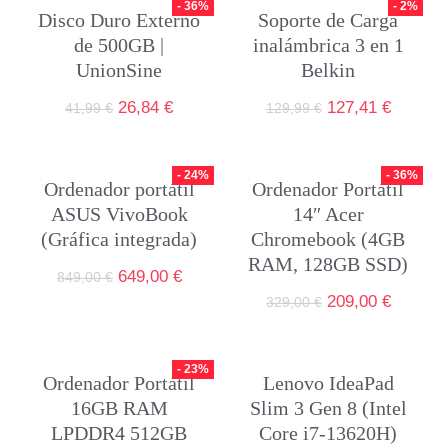
- 36%
- 2%
Disco Duro Externo
Soporte de Carga
de 500GB |
inalámbrica 3 en 1
UnionSine
Belkin
26,84
€
127,41
€
41,99
€
129,99
€
- 24%
- 36%
Ordenador portátil
Ordenador Portátil
ASUS VivoBook
14″ Acer
(Gráfica integrada)
Chromebook (4GB
RAM, 128GB SSD)
649,00
€
849,00
€
209,00
€
329,00
€
- 23%
Ordenador Portátil
Lenovo IdeaPad
16GB RAM
Slim 3 Gen 8 (Intel
LPDDR4 512GB
Core i7-13620H)