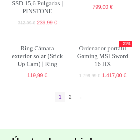
SSD 15,6 Pulgadas |
799,00
€
PINSTONE
239,99
€
312,99
€
- 21%
Ring Cámara
Ordenador portátil
exterior solar (Stick
Gaming MSI Sword
Up Cam) | Ring
16 HX
119,99
€
1.417,00
€
1.799,99
€
1
2
→