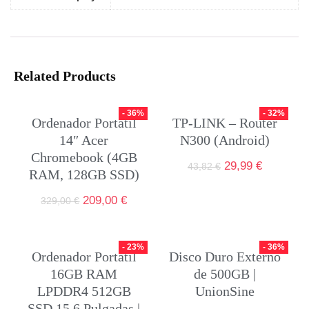
Related Products
- 36%
- 32%
Ordenador Portátil
TP-LINK – Router
14″ Acer
N300 (Android)
Chromebook (4GB
29,99
€
43,82
€
RAM, 128GB SSD)
209,00
€
329,00
€
- 23%
- 36%
Ordenador Portátil
Disco Duro Externo
16GB RAM
de 500GB |
LPDDR4 512GB
UnionSine
SSD 15,6 Pulgadas |